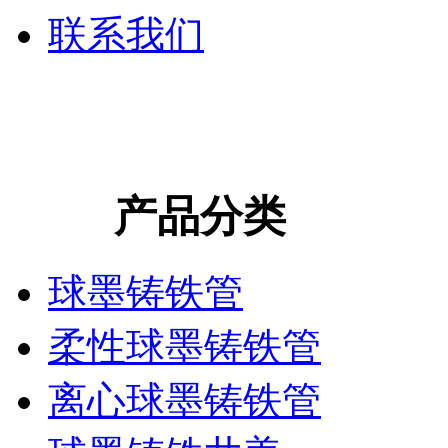
联系我们
更多
产品分类
球墨铸铁管
柔性球墨铸铁管
离心球墨铸铁管