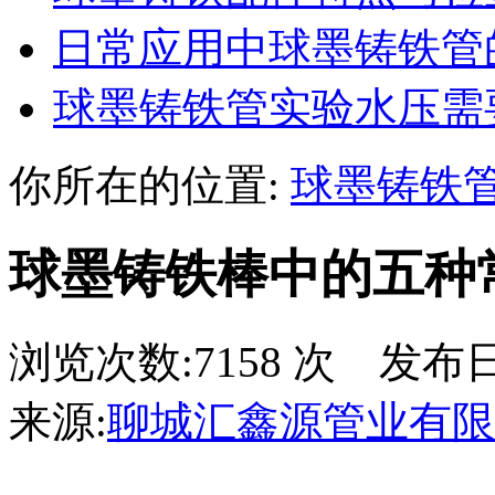
日常应用中球墨铸铁管的
球墨铸铁管实验水压需要
你所在的位置:
球墨铸铁
球墨铸铁棒中的五种
浏览次数:7158 次 发布日期:
来源:
聊城汇鑫源管业有限