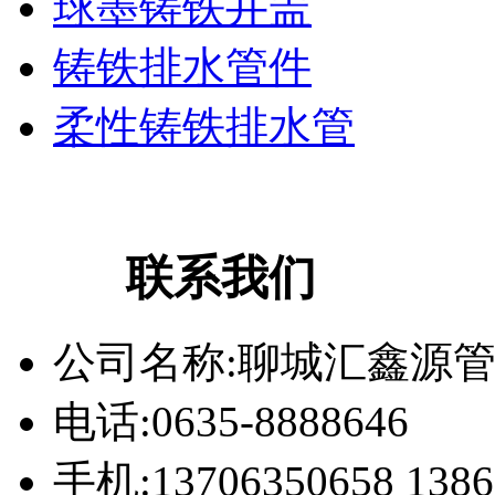
球墨铸铁井盖
铸铁排水管件
柔性铸铁排水管
更多
联系我们
公司名称:聊城汇鑫源
电话:0635-8888646
手机:13706350658 1386