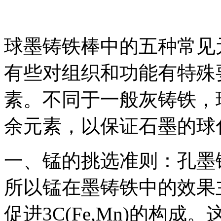
球墨铸铁棒中的五种常见
有些对组织和功能有特殊
素。不同于一般灰铸铁，
余元素，以保证石墨的球
一、锰的挑选准则：孔墨
所以锰在墨铸铁中的效果
促进3C(Fe,Mn)的构