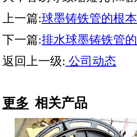
上一篇:
球墨铸铁管的根本
下一篇:
排水球墨铸铁管的
返回上一级:
公司动态
更多
相关产品