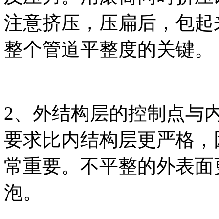
注意挤压，压扁后，包起
整个管道平整度的关键。
2、外结构层的控制点与
要求比内结构层更严格，
常重要。不平整的外表面
泡。