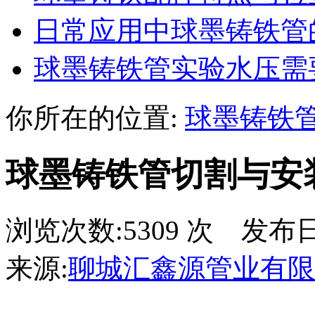
日常应用中球墨铸铁管的
球墨铸铁管实验水压需要
你所在的位置:
球墨铸铁
球墨铸铁管切割与安
浏览次数:5309 次 发布日期:
来源:
聊城汇鑫源管业有限