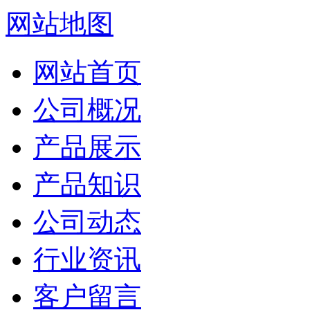
网站地图
网站首页
公司概况
产品展示
产品知识
公司动态
行业资讯
客户留言