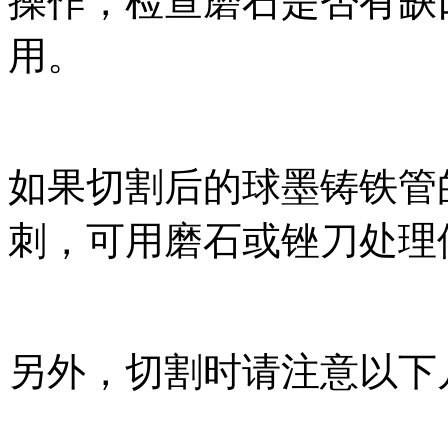
操作，检查磨石是否有缺
用。
如果切割后的球墨铸铁管
刺，可用磨石或锉刀处理
另外，切割时请注意以下