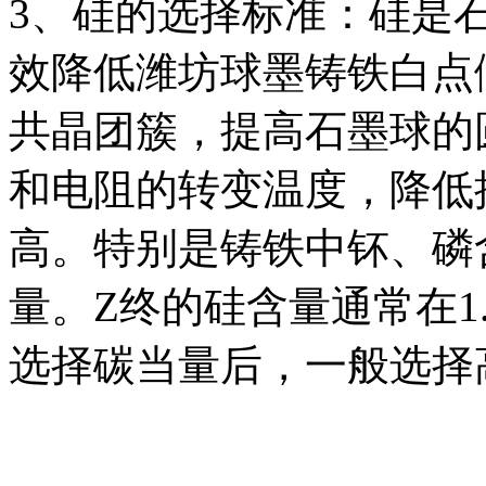
3、硅的选择标准：硅是
效降低潍坊球墨铸铁白点
共晶团簇，提高石墨球的
和电阻的转变温度，降低
高。特别是铸铁中钚、磷
量。Z终的硅含量通常在1.
选择碳当量后，一般选择