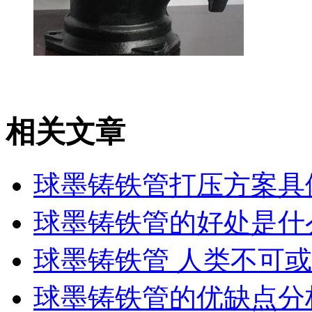
相关文章
球墨铸铁管打压方案具
球墨铸铁管的好处是什
球墨铸铁管 人类不可
球墨铸铁管的优缺点分