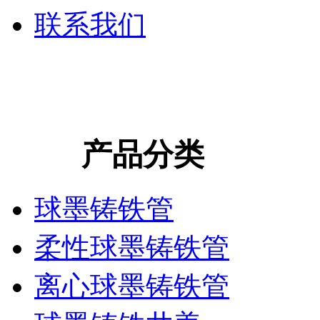
联系我们
更多
产品分类
球墨铸铁管
柔性球墨铸铁管
离心球墨铸铁管