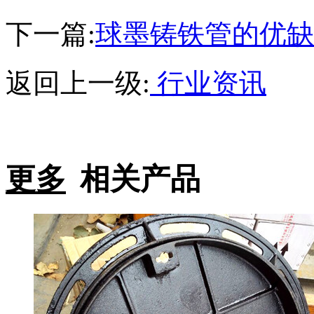
下一篇:
球墨铸铁管的优缺
返回上一级:
行业资讯
更多
相关产品