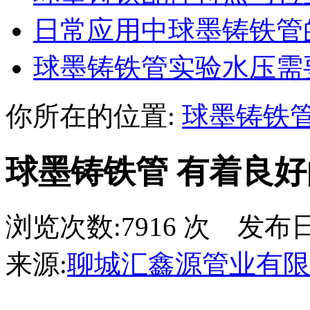
日常应用中球墨铸铁管的
球墨铸铁管实验水压需要
你所在的位置:
球墨铸铁
球墨铸铁管 有着良
浏览次数:7916 次 发布日期:
来源:
聊城汇鑫源管业有限