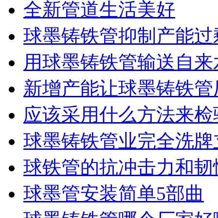
全新管道生活美好
球墨铸铁管抑制产能过
用球墨铸铁管输送自来水
新增产能让球墨铸铁管
应该采用什么方法来检
球墨铸铁管业完全洗牌
球铁管的抗冲击力和韧
球墨管安装简单5部曲