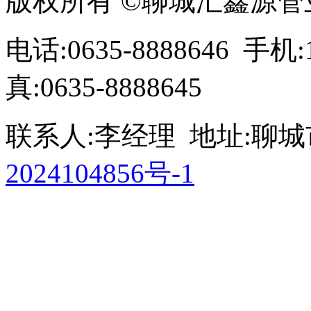
版权所有 ©聊城汇鑫源
电话:0635-8888646 手机:1
真:0635-8888645
联系人:李经理 地址:聊
2024104856号-1