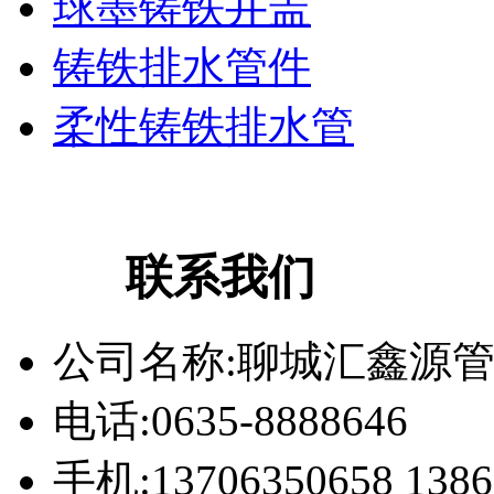
球墨铸铁井盖
铸铁排水管件
柔性铸铁排水管
更多
联系我们
公司名称:聊城汇鑫源
电话:0635-8888646
手机:13706350658 1386