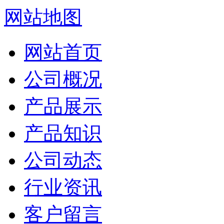
网站地图
网站首页
公司概况
产品展示
产品知识
公司动态
行业资讯
客户留言