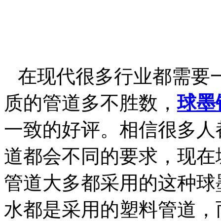
在现代很多行业都需要
质的管道多不胜数，
球墨
一致的好评。相信很多人
道都会不同的要求，现在
管道大多都采用的这种球
水都是采用的塑料管道，