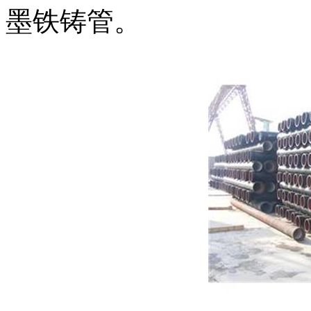
墨铁铸管。