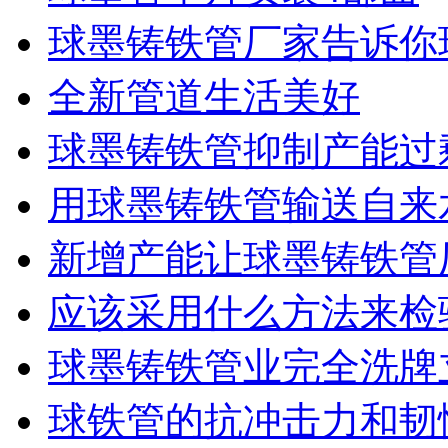
球墨铸铁管厂家告诉你球
全新管道生活美好
球墨铸铁管抑制产能过
用球墨铸铁管输送自来水
新增产能让球墨铸铁管
应该采用什么方法来检
球墨铸铁管业完全洗牌
球铁管的抗冲击力和韧