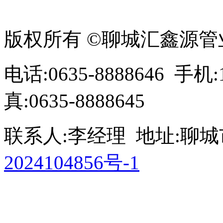
版权所有 ©聊城汇鑫源
电话:0635-8888646 手机:1
真:0635-8888645
联系人:李经理 地址:聊
2024104856号-1