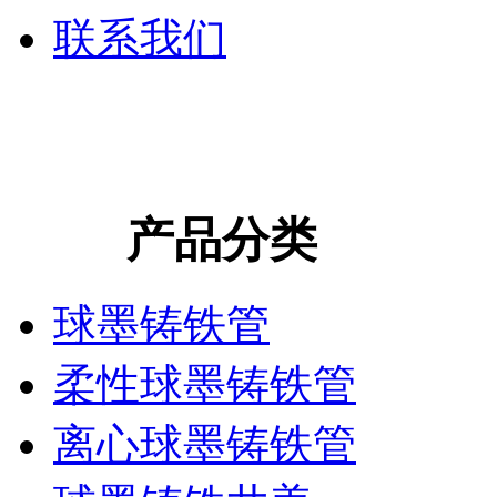
联系我们
更多
产品分类
球墨铸铁管
柔性球墨铸铁管
离心球墨铸铁管