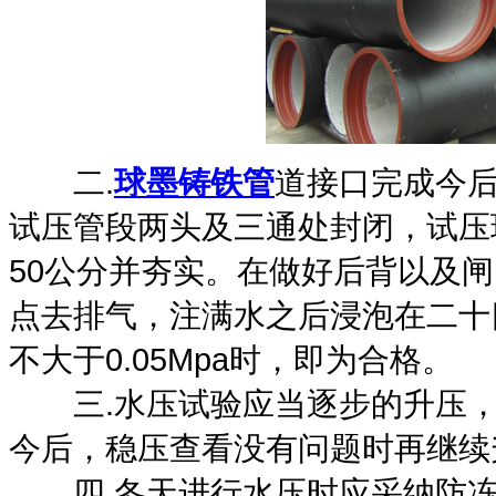
二.
球墨铸铁管
道接口完成今
试压管段两头及三通处封闭，试压
50公分并夯实。在做好后背以及
点去排气，注满水之后浸泡在二十四
不大于0.05Mpa时，即为合格。
三.水压试验应当逐步的升压，咱
今后，稳压查看没有问题时再继
四.冬天进行水压时应采纳防冻