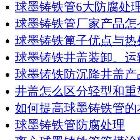
球墨铸铁管6大防腐处
球墨铸铁管厂家产品怎
球墨铸铁篦子优点与热
球墨铸铁井盖装卸、运
球墨铸铁防沉降井盖产
井盖怎么区分轻型和重型
如何提高球墨铸铁管的本
球墨铸铁管防腐处理