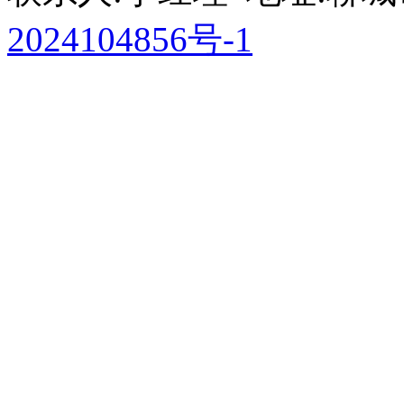
2024104856号-1