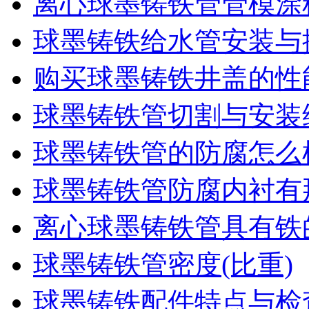
离心球墨铸铁管管模涂
球墨铸铁给水管安装与
购买球墨铸铁井盖的性能
球墨铸铁管切割与安装
球墨铸铁管的防腐怎么样
球墨铸铁管防腐内衬有
离心球墨铸铁管具有铁的
球墨铸铁管密度(比重)
球墨铸铁配件特点与检查