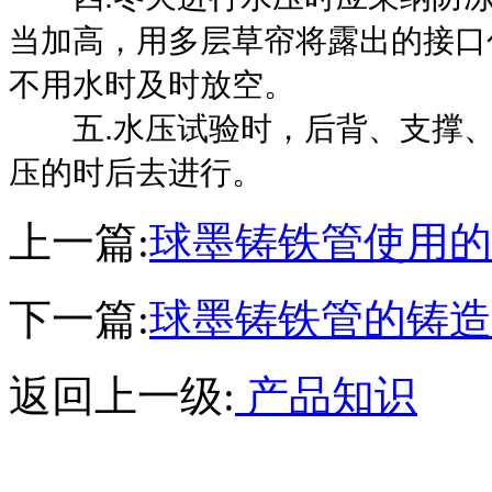
当加高，用多层草帘将露出的接口
不用水时及时放空。
五.水压试验时，后背、支撑、
压的时后去进行。
上一篇:
球墨铸铁管使用的
下一篇:
球墨铸铁管的铸造
返回上一级:
产品知识